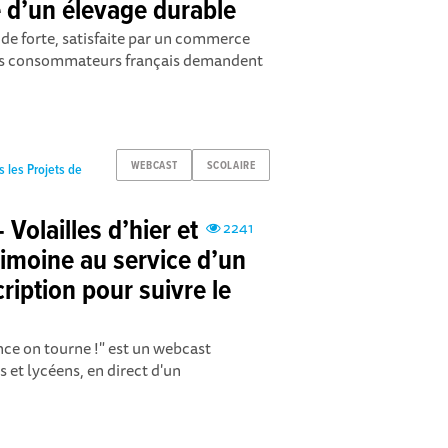
e d’un élevage durable
ande forte, satisfaite par un commerce
 les consommateurs français demandent
WEBCAST
SCOLAIRE
s les Projets de
olailles d’hier et
2241
trimoine au service d’un
ription pour suivre le
nce on tourne !" est un webcast
s et lycéens, en direct d'un