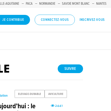
LLE-AQUITAINE
PACA
NORMANDIE
SAVOIE MONT BLANC
NANTES
INSCRIVEZ-VOUS
JE CONTRIBUE
CONNECTEZ-VOUS
LE
SUIVRE
ELEVAGE-DURABLE
AVICULTURE
tation
ujourd’hui : le
2441