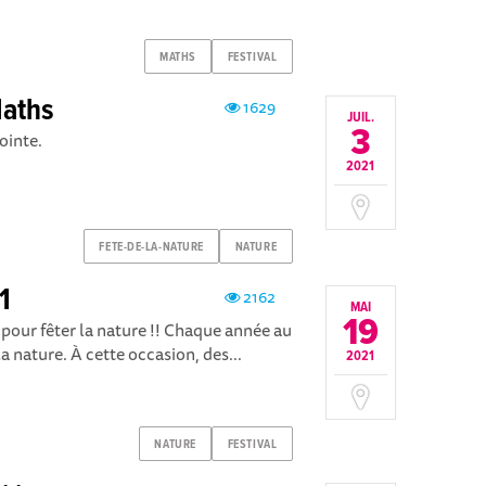
MATHS
FESTIVAL
Maths
1629
JUIL.
3
ointe.
2021
FETE-DE-LA-NATURE
NATURE
1
2162
MAI
19
 pour fêter la nature !! Chaque année au
a nature. À cette occasion, des...
2021
NATURE
FESTIVAL