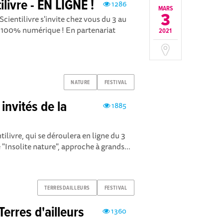
livre - EN LIGNE !
1286
MARS
3
Scientilivre s'invite chez vous du 3 au
 100% numérique ! En partenariat
2021
NATURE
FESTIVAL
 invités de la
1885
ilivre, qui se déroulera en ligne du 3
"Insolite nature", approche à grands...
TERRESDAILLEURS
FESTIVAL
erres d'ailleurs
1360