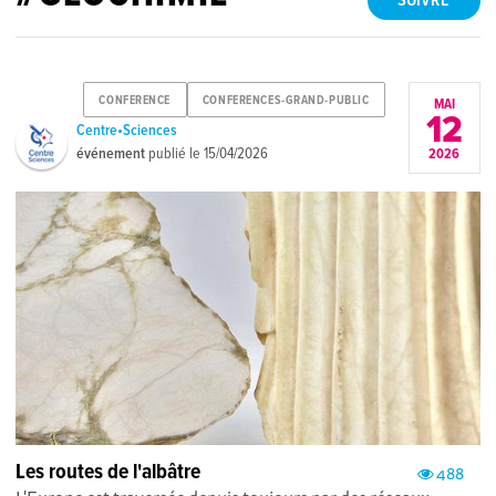
SUIVRE
CONFERENCE
CONFERENCES-GRAND-PUBLIC
MAI
12
Centre•Sciences
événement
publié le
15/04/2026
2026
Les routes de l'albâtre
488