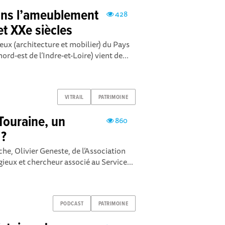
dans l’ameublement
428
et XXe siècles
eux (architecture et mobilier) du Pays
d-est de l’Indre-et-Loire) vient de...
VITRAIL
PATRIMOINE
 Touraine, un
860
 ?
he, Olivier Geneste, de l’Association
ieux et chercheur associé au Service...
PODCAST
PATRIMOINE