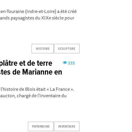
n-Touraine (Indre-et-Loire) a été créé
ands paysagistes du XIXe siècle pour
HISTOIRE
SCULPTURE
lâtre et de terre
335
stes de Marianne en
histoire de Blois était « La France ».
aucton, chargé de l’Inventaire du
PATRIMOINE
INVENTAIRE