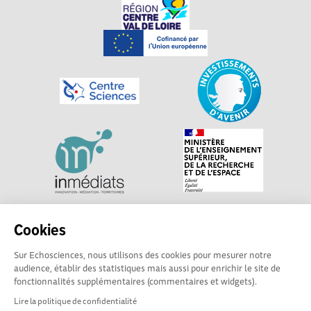
Explorer, s’exprimer, rentrer en contact : Echosciences
Cookies
Centre-Val de Loire est le réseau social des acteurs de
Sur Echosciences, nous utilisons des cookies pour mesurer notre
sciences et de technologies du territoire. Propulsé par
audience, établir des statistiques mais aussi pour enrichir le site de
Centre•Sciences
/ Contact : echosciences@centre-
fonctionnalités supplémentaires (commentaires et widgets).
sciences.fr
Lire la politique de confidentialité