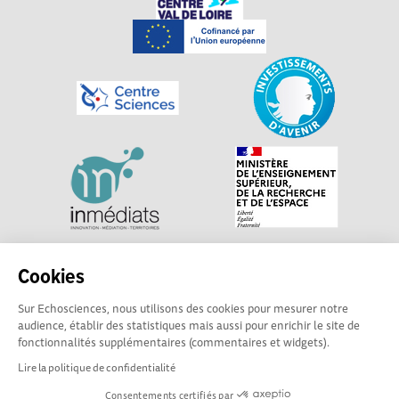
Explorer, s’exprimer, rentrer en contact : Echosciences
Cookies
Centre-Val de Loire est le réseau social des acteurs de
Sur Echosciences, nous utilisons des cookies pour mesurer notre
sciences et de technologies du territoire. Propulsé par
audience, établir des statistiques mais aussi pour enrichir le site de
Centre•Sciences
/ Contact : echosciences@centre-
fonctionnalités supplémentaires (commentaires et widgets).
sciences.fr
Lire la politique de confidentialité
Consentements certifiés par