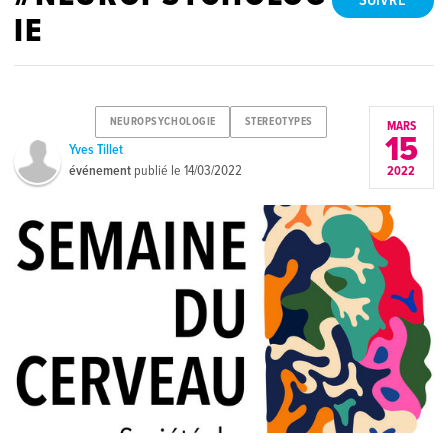
SUIVRE
IE
NEUROPSYCHOLOGIE
STEREOTYPES
MARS
15
Yves Tillet
événement
publié le
14/03/2022
2022