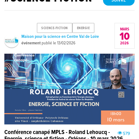
SUIVRE
SCIENCE-FICTION
ENERGIE
MARS
10
Maison pour la science en Centre Val de Loire
événement
publié le
13/02/2026
2026
Conférence canapé MPLS - Roland Lehoucq -
579
Energie, science et fiction - Orléans - 10 mars 2026