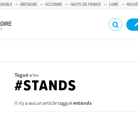
ENOBLE
BRETAGNE
OCCITANIE
HAUTS-DE-FRANCE
LOIRE
NOUVE
Tagué
0
fois
#STANDS
Il n'y a aucun article taggué
#stands