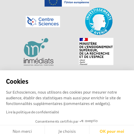
Explorer, s’exprimer, rentrer en contact : Echosciences
Cookies
Centre-Val de Loire est le réseau social des acteurs de
Sur Echosciences, nous utilisons des cookies pour mesurer notre
sciences et de technologies du territoire. Propulsé par
audience, établir des statistiques mais aussi pour enrichir le site de
Centre•Sciences
/ Contact : echosciences@centre-
fonctionnalités supplémentaires (commentaires et widgets).
sciences.fr
Lire la politique de confidentialité
Consentements certifiés par
Mentions légales
|
Politique de confidentialité
|
CGU
|
Ligne éditoriale
Non merci
Je choisis
OK pour moi