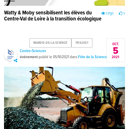
Watty & Moby sensibilisent les élèves du
1731
1
Centre-Val de Loire à la transition écologique
MARDIS-DE-LA-SCIENCE
FDS2021
OCT.
5
Centre•Sciences
événement
publié le
05/10/2021
dans
Fête de la Science
2021