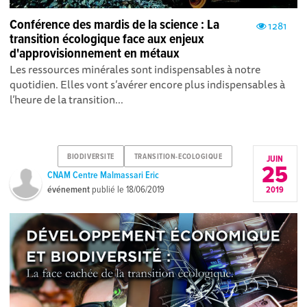
Conférence des mardis de la science : La
1281
transition écologique face aux enjeux
d'approvisionnement en métaux
Les ressources minérales sont indispensables à notre
quotidien. Elles vont s’avérer encore plus indispensables à
l’heure de la transition...
BIODIVERSITE
TRANSITION-ECOLOGIQUE
JUIN
25
CNAM Centre Malmassari Eric
événement
publié le
18/06/2019
2019