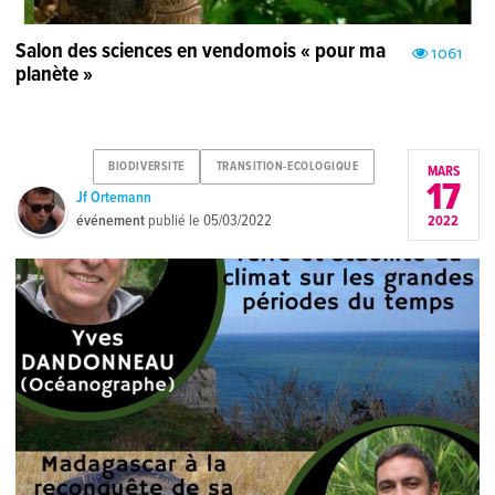
Salon des sciences en vendomois « pour ma
1061
planète »
BIODIVERSITE
TRANSITION-ECOLOGIQUE
MARS
17
Jf Ortemann
événement
publié le
05/03/2022
2022