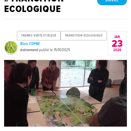
SUIVRE
ECOLOGIQUE
TRAMES-VERTE-ET-BLEUE
TRANSITION-ECOLOGIQUE
JAN.
23
Blois CDPNE
événement
publié le
15/10/2025
2026