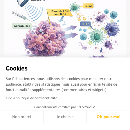
Quand les ultrasons aident le système
874
Cookies
immunitaire à lutter contre le cancer
Et si des ultrasons pouvaient aider notre système
Sur Echosciences, nous utilisons des cookies pour mesurer notre
immunitaire à mieux combattre le cancer ? C’est le pari du
audience, établir des statistiques mais aussi pour enrichir le site de
projet de recherche IRIS, récemment...
fonctionnalités supplémentaires (commentaires et widgets).
Lire la politique de confidentialité
Consentements certifiés par
Non merci
Je choisis
OK pour moi
Axeptio consent
Explorer, s’exprimer,
Conditions Générales d'utilisation