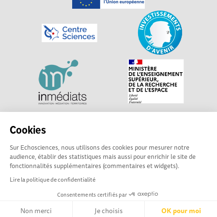
Explorer, s’exprimer, rentrer en contact : Echosciences
Cookies
Centre-Val de Loire est le réseau social des acteurs de
Sur Echosciences, nous utilisons des cookies pour mesurer notre
sciences et de technologies du territoire. Propulsé par
audience, établir des statistiques mais aussi pour enrichir le site de
Centre•Sciences
/ Contact : echosciences@centre-
fonctionnalités supplémentaires (commentaires et widgets).
sciences.fr
Lire la politique de confidentialité
Consentements certifiés par
Mentions légales
|
Politique de confidentialité
|
CGU
|
Ligne éditoriale
Non merci
Je choisis
OK pour moi