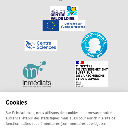
Explorer, s’exprimer, rentrer en contact : Echosciences
Cookies
Centre-Val de Loire est le réseau social des acteurs de
Sur Echosciences, nous utilisons des cookies pour mesurer notre
sciences et de technologies du territoire. Propulsé par
audience, établir des statistiques mais aussi pour enrichir le site de
Centre•Sciences
/ Contact : echosciences@centre-
fonctionnalités supplémentaires (commentaires et widgets).
sciences.fr