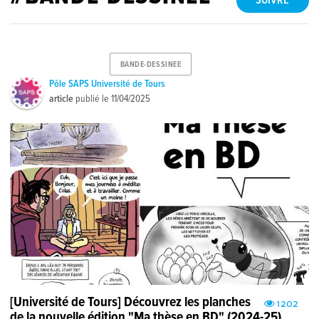
SUIVRE
BANDE-DESSINEE
Pôle SAPS Université de Tours
article
publié le
11/04/2025
[Université de Tours] Découvrez les planches
1202
de la nouvelle édition "Ma thèse en BD" (2024-25)