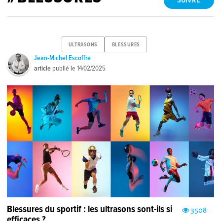
SUIVRE
ULTRASONS
BLESSURES
Jean-Michel Escoffre
article
publié le
14/02/2025
Blessures du sportif : les ultrasons sont-ils si
3508
efficaces ?