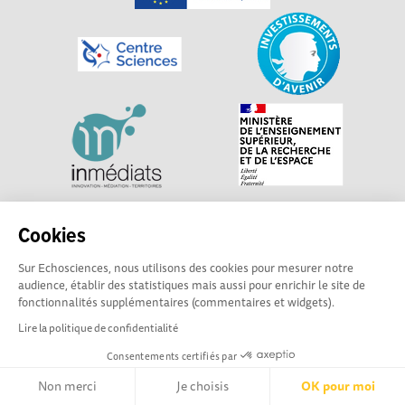
Explorer, s’exprimer, rentrer en contact : Echosciences
Cookies
Centre-Val de Loire est le réseau social des acteurs de
Sur Echosciences, nous utilisons des cookies pour mesurer notre
sciences et de technologies du territoire. Propulsé par
audience, établir des statistiques mais aussi pour enrichir le site de
Centre•Sciences
/ Contact : echosciences@centre-
fonctionnalités supplémentaires (commentaires et widgets).
sciences.fr
Lire la politique de confidentialité
Consentements certifiés par
Mentions légales
|
Politique de confidentialité
|
CGU
|
Ligne éditoriale
Non merci
Je choisis
OK pour moi