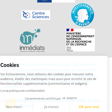
Explorer, s’exprimer, rentrer en contact : Echosciences
Cookies
Centre-Val de Loire est le réseau social des acteurs de
Sur Echosciences, nous utilisons des cookies pour mesurer notre
sciences et de technologies du territoire. Propulsé par
audience, établir des statistiques mais aussi pour enrichir le site de
Centre•Sciences
/ Contact : echosciences@centre-
fonctionnalités supplémentaires (commentaires et widgets).
sciences.fr
Lire la politique de confidentialité
Consentements certifiés par
Mentions légales
|
Politique de confidentialité
|
CGU
|
Ligne éditoriale
Non merci
Je choisis
OK pour moi