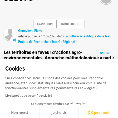
DU MÊME AUTEUR
TRANSITION
AGROECOLOGIE
Geneviève Pierre
article
publié le
17/02/2026
dans
La culture scientifique dans les
Projets de Recherche d’Intérêt Régional
Les territoires en faveur d’actions agro-
678
environnementales. Approche méthodologique à partir
de la Région Centre Val de Loire
Cookies
Cet article est issu d’un travail de projet tuteuré d’étudiants
de Master 2 GAED-DDLS de l’Université d’Orléans, sous la
Sur Echosciences, nous utilisons des cookies pour mesurer notre
direction de G. Pierre : ...
audience, établir des statistiques mais aussi pour enrichir le site de
fonctionnalités supplémentaires (commentaires et widgets).
Lire la politique de confidentialité
Consentements certifiés par
GASPILLAGE
ALIMENTATION-DURABLE
Geneviève Pierre
Non merci
Je choisis
OK pour moi
article
publié le
01/03/2023
dans
La culture scientifique dans les