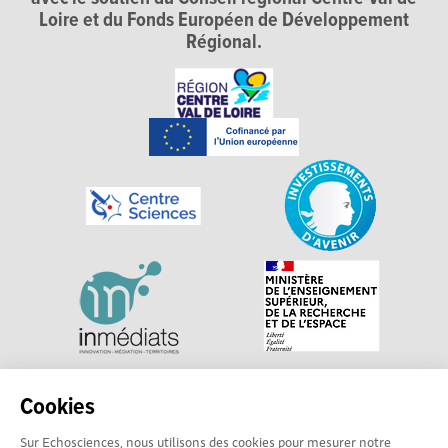
Loire et du Fonds Européen de Développement
Régional.
Explorer, s’exprimer, rentrer en contact : Echosciences
Cookies
Centre-Val de Loire est le réseau social des acteurs de
Sur Echosciences, nous utilisons des cookies pour mesurer notre
sciences et de technologies du territoire. Propulsé par