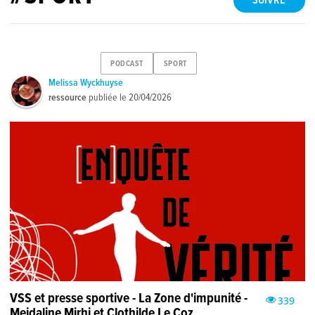
SUIVRE
PODCAST
SPORT
Melissa Wyckhuyse
ressource
publiée le
20/04/2026
VSS et presse sportive - La Zone d'impunité -
339
Mejdaline Mirhi et Clothilde Le Coz