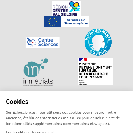
Explorer, s’exprimer, rentrer en contact : Echosciences
Cookies
Centre-Val de Loire est le réseau social des acteurs de
Sur Echosciences, nous utilisons des cookies pour mesurer notre
sciences et de technologies du territoire. Propulsé par
audience, établir des statistiques mais aussi pour enrichir le site de
Centre•Sciences
/ Contact : echosciences@centre-
fonctionnalités supplémentaires (commentaires et widgets).
sciences.fr
Lire la politique de confidentialité