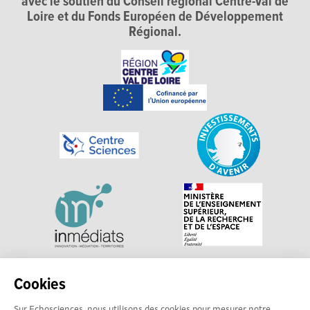
avec le soutien du Conseil régional Centre-Val de
Loire et du Fonds Européen de Développement
Régional.
Explorer, s’exprimer, rentrer en contact : Echosciences
Cookies
Centre-Val de Loire est le réseau social des acteurs de
Sur Echosciences, nous utilisons des cookies pour mesurer notre