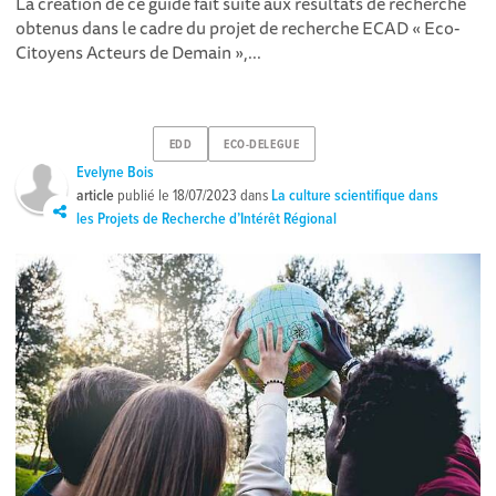
La création de ce guide fait suite aux résultats de recherche
obtenus dans le cadre du projet de recherche ECAD « Eco-
Citoyens Acteurs de Demain »,...
EDD
ECO-DELEGUE
Evelyne Bois
article
publié le
18/07/2023
dans
La culture scientifique dans
les Projets de Recherche d’Intérêt Régional