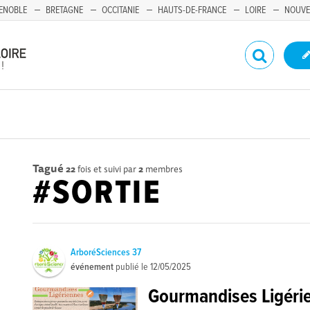
ENOBLE
BRETAGNE
OCCITANIE
HAUTS-DE-FRANCE
LOIRE
NOUVE
Tagué
22
fois et suivi par
2
membres
#SORTIE
ArboréSciences 37
événement
publié le
12/05/2025
Gourmandises Ligérien