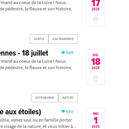
17
mand au coeur de la Loire ! Nous
 pédestre, le fleuve et son histoire,
2025
SORTIE
GASTRONOMIE
nes - 18 juillet
648
JUIL.
18
mand au coeur de la Loire ! Nous
 pédestre, le fleuve et son histoire,
2025
ASTRONOMIE
NATURE
e aux étoiles)
930
MAI
1
ble, venez seul ou en famille porter
e visage de la nature, et vous initier à...
2025