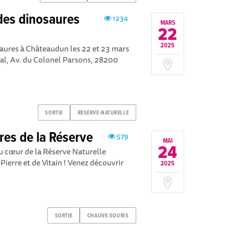
des dinosaures
1234
MARS
22
2025
aures à Châteaudun les 22 et 23 mars
tal, Av. du Colonel Parsons, 28200
SORTIE
RESERVE-NATURELLE
res de la Réserve
579
MAI
24
u cœur de la Réserve Naturelle
Pierre et de Vitain ! Venez découvrir
2025
SORTIE
CHAUVE-SOURIS