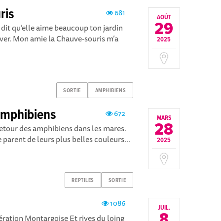
ris
681
AOÛT
29
dit qu’elle aime beaucoup ton jardin
’hiver. Mon amie la Chauve-souris m’a
2025
SORTIE
AMPHIBIENS
amphibiens
672
MARS
28
 retour des amphibiens dans les mares.
 parent de leurs plus belles couleurs...
2025
REPTILES
SORTIE
1086
JUIL.
8
ération Montargoise Et rives du loing