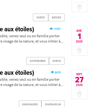
SORTIE
NATURE
e aux étoiles)
1067
AVR.
1
ble, venez seul ou en famille porter
e visage de la nature, et vous initier à...
2025
ASTRONOMIE
SORTIE
e aux étoiles)
906
SEPT.
27
ble, venez seul ou en famille porter
e visage de la nature, et vous initier à...
2025
DINOSAURES
CHATEAUDUN